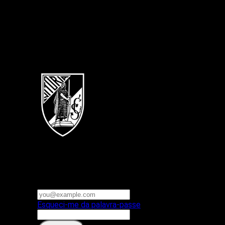
Português
Vitoria SC
E-mail ou nome de utilizador
Palavra-passe
Esqueci-me da palavra-passe