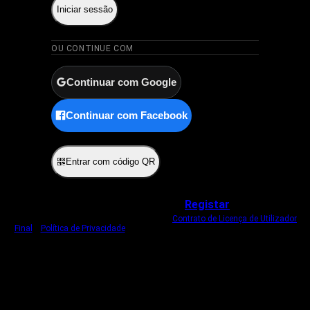
Iniciar sessão
OU CONTINUE COM
Continuar com Google
Continuar com Facebook
ou
Entrar com código QR
Não tem uma conta?
Registar
Ao iniciar sessão, concorda com o nosso
Contrato de Licença de Utilizador
Final
e
Política de Privacidade
.
Usamos um cookie estritamente necessário
para o manter com sessão iniciada.