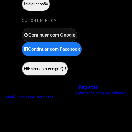
Iniciar sessão
OU CONTINUE COM
Continuar com Google
Continuar com Facebook
ou
Entrar com código QR
Não tem uma conta?
Registar
Ao iniciar sessão, concorda com o nosso
Contrato de Licença de Utilizador
Final
e
Política de Privacidade
.
Usamos um cookie estritamente necessário
para o manter com sessão iniciada.