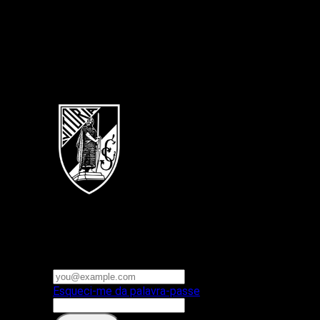
Português
Vitoria SC
E-mail ou nome de utilizador
Palavra-passe
Esqueci-me da palavra-passe