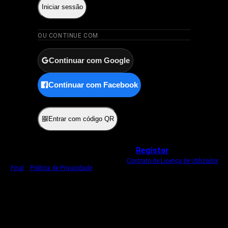
Iniciar sessão
OU CONTINUE COM
Continuar com Google
Continuar com Facebook
ou
Entrar com código QR
Não tem uma conta?
Registar
Ao iniciar sessão, concorda com o nosso
Contrato de Licença de Utilizador
Final
e
Política de Privacidade
.
Usamos um cookie estritamente necessário
para o manter com sessão iniciada.