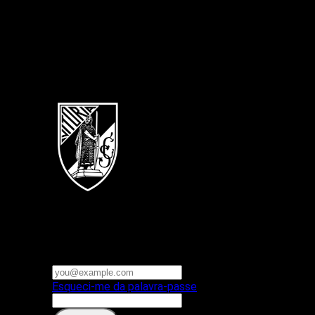
Português
Vitoria SC
E-mail ou nome de utilizador
Palavra-passe
Esqueci-me da palavra-passe