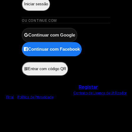
Iniciar sessão
OU CONTINUE COM
Continuar com Google
Continuar com Facebook
ou
Entrar com código QR
Não tem uma conta?
Registar
Ao iniciar sessão, concorda com o nosso
Contrato de Licença de Utilizador
Final
e
Política de Privacidade
.
Usamos um cookie estritamente necessário
para o manter com sessão iniciada.