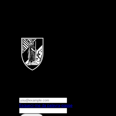
Português
Vitoria SC
E-mail ou nome de utilizador
Palavra-passe
Esqueci-me da palavra-passe