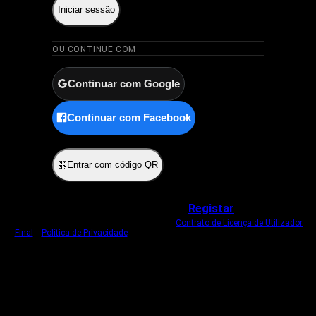
Iniciar sessão
OU CONTINUE COM
Continuar com Google
Continuar com Facebook
ou
Entrar com código QR
Não tem uma conta?
Registar
Ao iniciar sessão, concorda com o nosso
Contrato de Licença de Utilizador
Final
e
Política de Privacidade
.
Usamos um cookie estritamente necessário
para o manter com sessão iniciada.