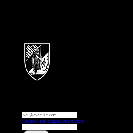
Português
Vitoria SC
E-mail ou nome de utilizador
Palavra-passe
Esqueci-me da palavra-passe