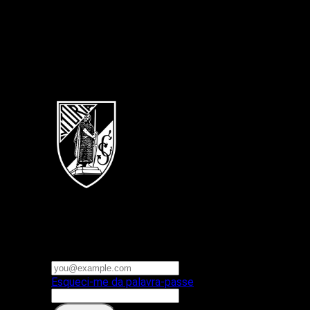
Português
Vitoria SC
E-mail ou nome de utilizador
Palavra-passe
Esqueci-me da palavra-passe