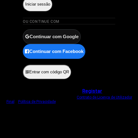
Iniciar sessão
OU CONTINUE COM
Continuar com Google
Continuar com Facebook
ou
Entrar com código QR
Não tem uma conta?
Registar
Ao iniciar sessão, concorda com o nosso
Contrato de Licença de Utilizador
Final
e
Política de Privacidade
.
Usamos um cookie estritamente necessário
para o manter com sessão iniciada.