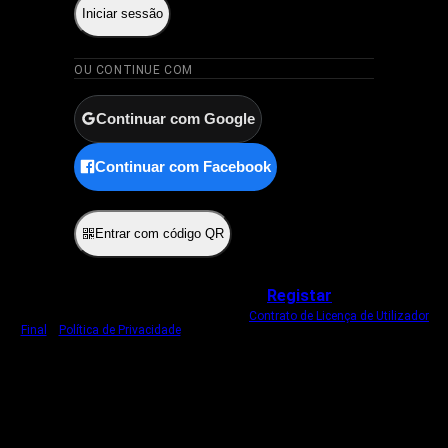
Iniciar sessão
OU CONTINUE COM
Continuar com Google
Continuar com Facebook
ou
Entrar com código QR
Não tem uma conta?
Registar
Ao iniciar sessão, concorda com o nosso
Contrato de Licença de Utilizador
Final
e
Política de Privacidade
.
Usamos um cookie estritamente necessário
para o manter com sessão iniciada.