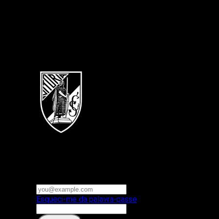
Português
Vitoria SC
E-mail ou nome de utilizador
Palavra-passe
Esqueci-me da palavra-passe