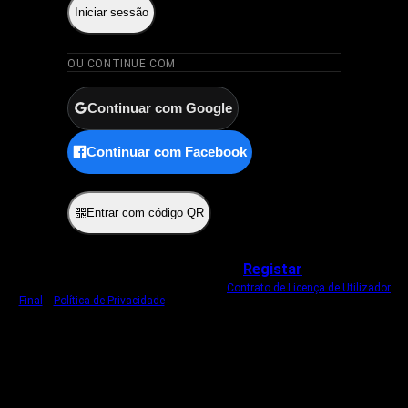
Iniciar sessão
OU CONTINUE COM
Continuar com Google
Continuar com Facebook
ou
Entrar com código QR
Não tem uma conta?
Registar
Ao iniciar sessão, concorda com o nosso
Contrato de Licença de Utilizador
Final
e
Política de Privacidade
.
Usamos um cookie estritamente necessário
para o manter com sessão iniciada.