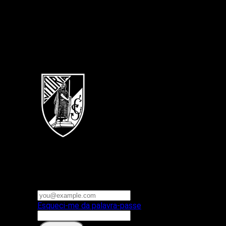
Português
Vitoria SC
E-mail ou nome de utilizador
Palavra-passe
Esqueci-me da palavra-passe