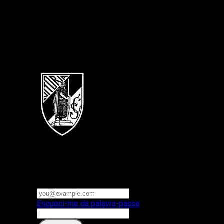
Português
Vitoria SC
E-mail ou nome de utilizador
Palavra-passe
Esqueci-me da palavra-passe