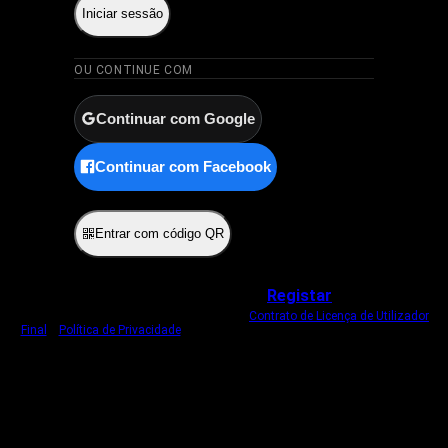
Iniciar sessão
OU CONTINUE COM
Continuar com Google
Continuar com Facebook
ou
Entrar com código QR
Não tem uma conta?
Registar
Ao iniciar sessão, concorda com o nosso
Contrato de Licença de Utilizador
Final
e
Política de Privacidade
.
Usamos um cookie estritamente necessário
para o manter com sessão iniciada.