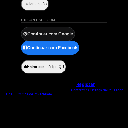
Iniciar sessão
OU CONTINUE COM
Continuar com Google
Continuar com Facebook
ou
Entrar com código QR
Não tem uma conta?
Registar
Ao iniciar sessão, concorda com o nosso
Contrato de Licença de Utilizador
Final
e
Política de Privacidade
.
Usamos um cookie estritamente necessário
para o manter com sessão iniciada.