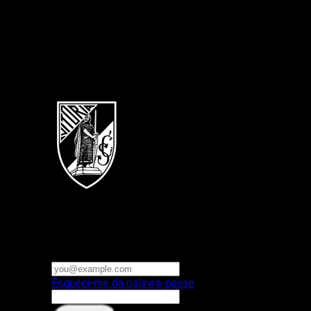
Português
Vitoria SC
E-mail ou nome de utilizador
Palavra-passe
Esqueci-me da palavra-passe