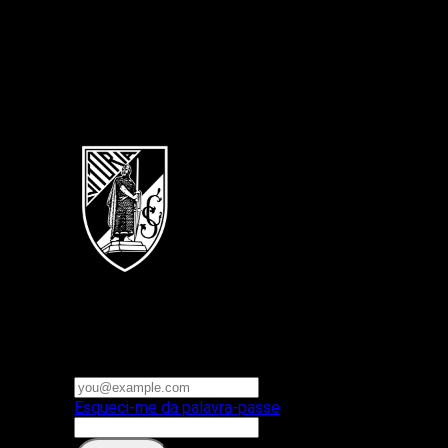
Português
Vitoria SC
E-mail ou nome de utilizador
Palavra-passe
Esqueci-me da palavra-passe