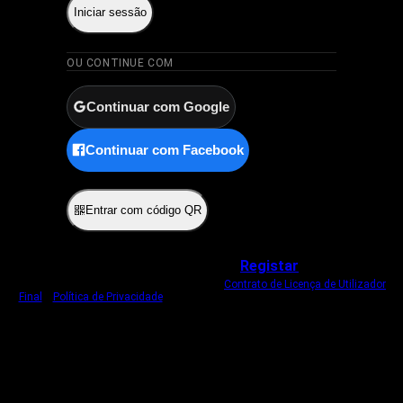
Iniciar sessão
OU CONTINUE COM
Continuar com Google
Continuar com Facebook
ou
Entrar com código QR
Não tem uma conta?
Registar
Ao iniciar sessão, concorda com o nosso
Contrato de Licença de Utilizador
Final
e
Política de Privacidade
.
Usamos um cookie estritamente necessário
para o manter com sessão iniciada.