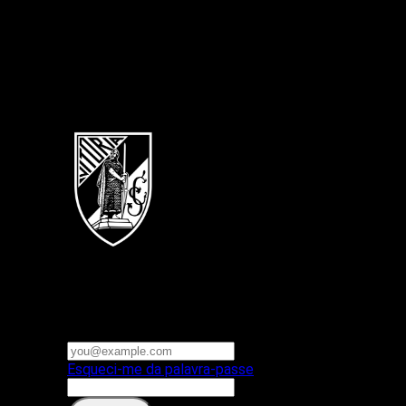
Português
Vitoria SC
E-mail ou nome de utilizador
Palavra-passe
Esqueci-me da palavra-passe