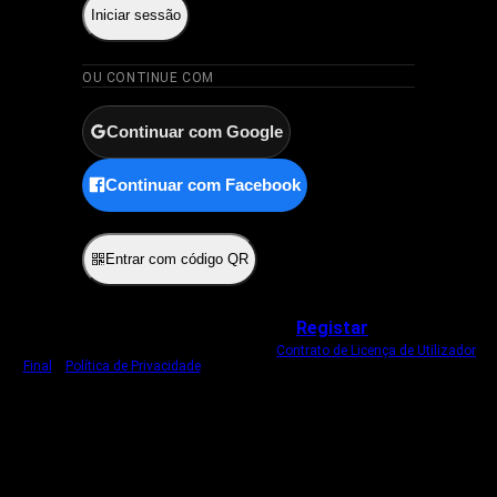
Iniciar sessão
OU CONTINUE COM
Continuar com Google
Continuar com Facebook
ou
Entrar com código QR
Não tem uma conta?
Registar
Ao iniciar sessão, concorda com o nosso
Contrato de Licença de Utilizador
Final
e
Política de Privacidade
.
Usamos um cookie estritamente necessário
para o manter com sessão iniciada.