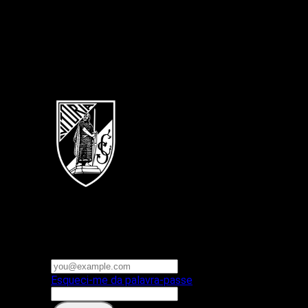
Português
Vitoria SC
E-mail ou nome de utilizador
Palavra-passe
Esqueci-me da palavra-passe