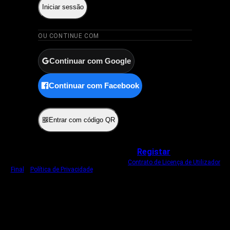
Iniciar sessão
OU CONTINUE COM
Continuar com Google
Continuar com Facebook
ou
Entrar com código QR
Não tem uma conta?
Registar
Ao iniciar sessão, concorda com o nosso
Contrato de Licença de Utilizador
Final
e
Política de Privacidade
.
Usamos um cookie estritamente necessário
para o manter com sessão iniciada.