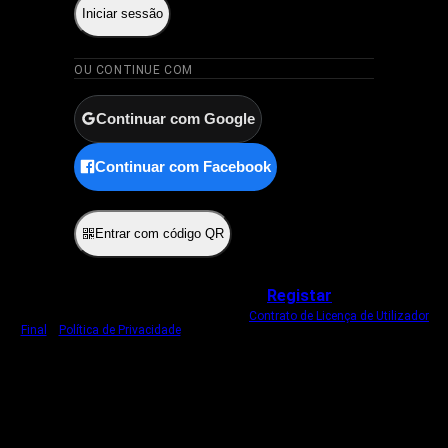
Iniciar sessão
OU CONTINUE COM
Continuar com Google
Continuar com Facebook
ou
Entrar com código QR
Não tem uma conta?
Registar
Ao iniciar sessão, concorda com o nosso
Contrato de Licença de Utilizador
Final
e
Política de Privacidade
.
Usamos um cookie estritamente necessário
para o manter com sessão iniciada.