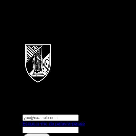
Português
Vitoria SC
E-mail ou nome de utilizador
Palavra-passe
Esqueci-me da palavra-passe