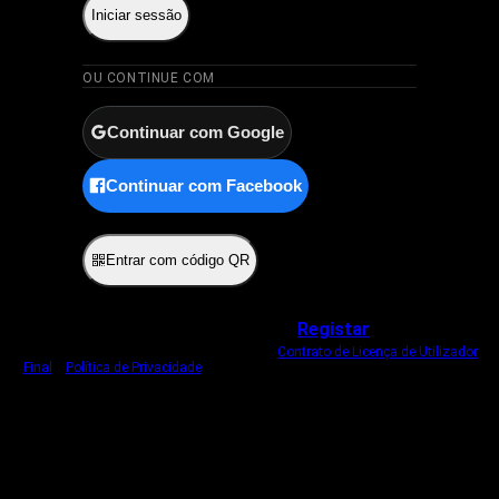
Iniciar sessão
OU CONTINUE COM
Continuar com Google
Continuar com Facebook
ou
Entrar com código QR
Não tem uma conta?
Registar
Ao iniciar sessão, concorda com o nosso
Contrato de Licença de Utilizador
Final
e
Política de Privacidade
.
Usamos um cookie estritamente necessário
para o manter com sessão iniciada.