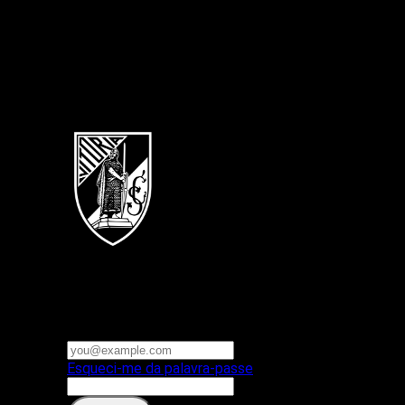
Português
Vitoria SC
E-mail ou nome de utilizador
Palavra-passe
Esqueci-me da palavra-passe