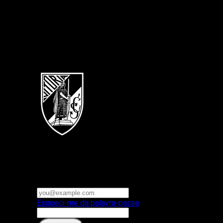
Português
Vitoria SC
E-mail ou nome de utilizador
Palavra-passe
Esqueci-me da palavra-passe