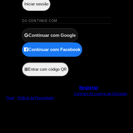
Iniciar sessão
OU CONTINUE COM
Continuar com Google
Continuar com Facebook
ou
Entrar com código QR
Não tem uma conta?
Registar
Ao iniciar sessão, concorda com o nosso
Contrato de Licença de Utilizador
Final
e
Política de Privacidade
.
Usamos um cookie estritamente necessário
para o manter com sessão iniciada.