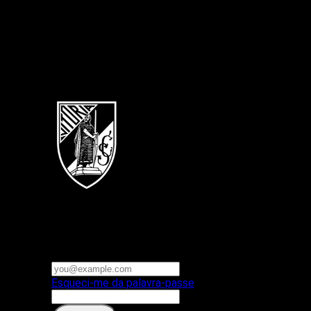
Português
Vitoria SC
E-mail ou nome de utilizador
Palavra-passe
Esqueci-me da palavra-passe