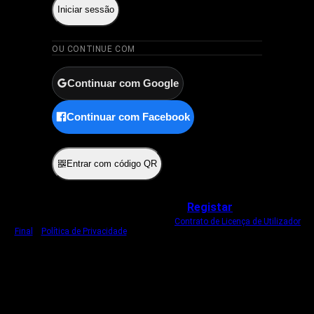
Iniciar sessão
OU CONTINUE COM
Continuar com Google
Continuar com Facebook
ou
Entrar com código QR
Não tem uma conta?
Registar
Ao iniciar sessão, concorda com o nosso
Contrato de Licença de Utilizador
Final
e
Política de Privacidade
.
Usamos um cookie estritamente necessário
para o manter com sessão iniciada.