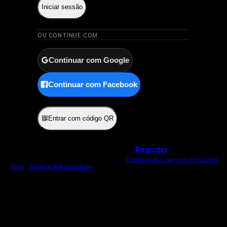
Iniciar sessão
OU CONTINUE COM
Continuar com Google
Continuar com Facebook
ou
Entrar com código QR
Não tem uma conta?
Registar
Ao iniciar sessão, concorda com o nosso
Contrato de Licença de Utilizador
Final
e
Política de Privacidade
.
Usamos um cookie estritamente necessário
para o manter com sessão iniciada.