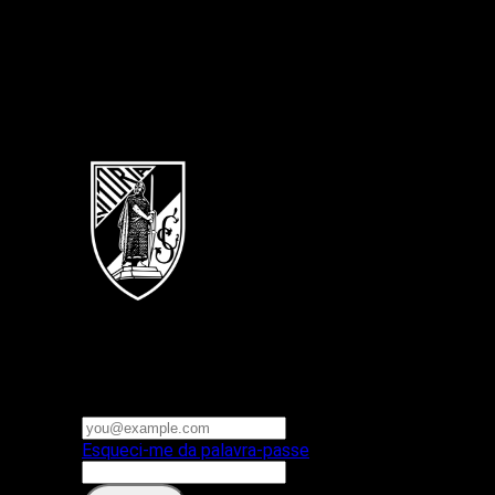
Português
Vitoria SC
E-mail ou nome de utilizador
Palavra-passe
Esqueci-me da palavra-passe