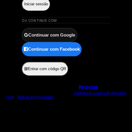
Iniciar sessão
OU CONTINUE COM
Continuar com Google
Continuar com Facebook
ou
Entrar com código QR
Não tem uma conta?
Registar
Ao iniciar sessão, concorda com o nosso
Contrato de Licença de Utilizador
Final
e
Política de Privacidade
.
Usamos um cookie estritamente necessário
para o manter com sessão iniciada.