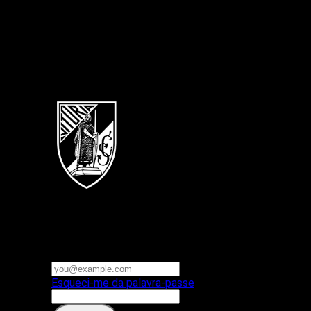
Português
Vitoria SC
E-mail ou nome de utilizador
Palavra-passe
Esqueci-me da palavra-passe