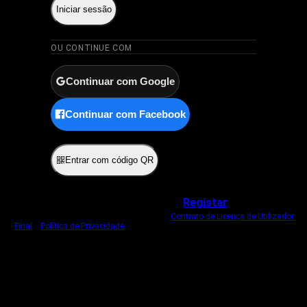
Iniciar sessão
OU CONTINUE COM
Continuar com Google
Continuar com Facebook
ou
Entrar com código QR
Não tem uma conta?
Registar
Ao iniciar sessão, concorda com o nosso
Contrato de Licença de Utilizador
Final
e
Política de Privacidade
.
Usamos um cookie estritamente necessário
para o manter com sessão iniciada.