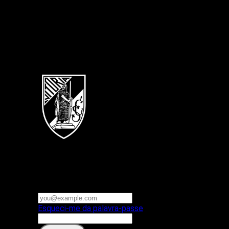
Português
Vitoria SC
E-mail ou nome de utilizador
Palavra-passe
Esqueci-me da palavra-passe