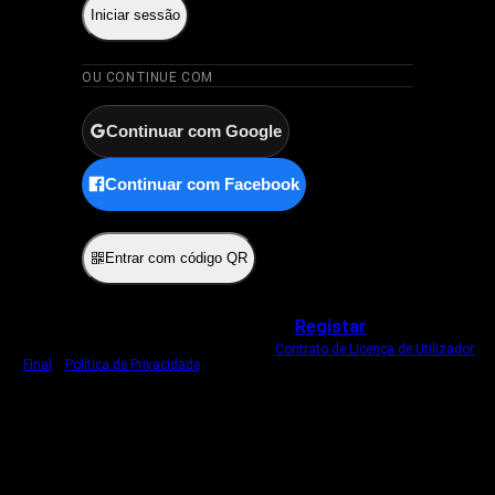
Iniciar sessão
OU CONTINUE COM
Continuar com Google
Continuar com Facebook
ou
Entrar com código QR
Não tem uma conta?
Registar
Ao iniciar sessão, concorda com o nosso
Contrato de Licença de Utilizador
Final
e
Política de Privacidade
.
Usamos um cookie estritamente necessário
para o manter com sessão iniciada.