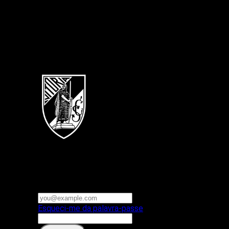
Português
Vitoria SC
E-mail ou nome de utilizador
Palavra-passe
Esqueci-me da palavra-passe