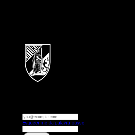
Português
Vitoria SC
E-mail ou nome de utilizador
Palavra-passe
Esqueci-me da palavra-passe