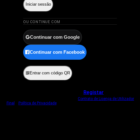
Iniciar sessão
OU CONTINUE COM
Continuar com Google
Continuar com Facebook
ou
Entrar com código QR
Não tem uma conta?
Registar
Ao iniciar sessão, concorda com o nosso
Contrato de Licença de Utilizador
Final
e
Política de Privacidade
.
Usamos um cookie estritamente necessário
para o manter com sessão iniciada.