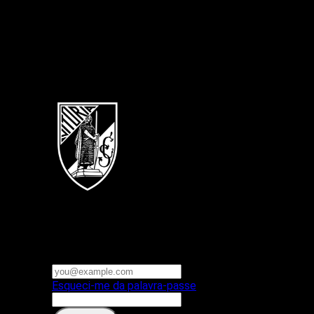
Português
Vitoria SC
E-mail ou nome de utilizador
Palavra-passe
Esqueci-me da palavra-passe