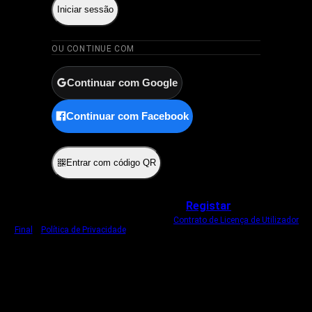
Iniciar sessão
OU CONTINUE COM
Continuar com Google
Continuar com Facebook
ou
Entrar com código QR
Não tem uma conta?
Registar
Ao iniciar sessão, concorda com o nosso
Contrato de Licença de Utilizador
Final
e
Política de Privacidade
.
Usamos um cookie estritamente necessário
para o manter com sessão iniciada.