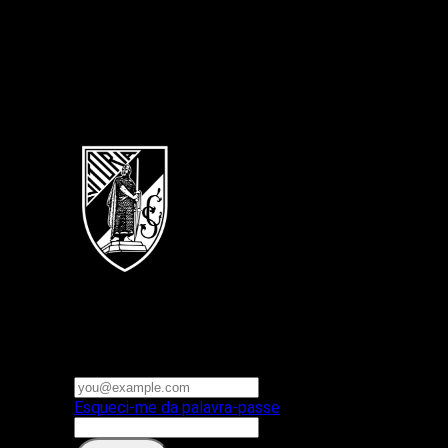
Português
Vitoria SC
E-mail ou nome de utilizador
Palavra-passe
Esqueci-me da palavra-passe