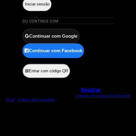
Iniciar sessão
OU CONTINUE COM
Continuar com Google
Continuar com Facebook
ou
Entrar com código QR
Não tem uma conta?
Registar
Ao iniciar sessão, concorda com o nosso
Contrato de Licença de Utilizador
Final
e
Política de Privacidade
.
Usamos um cookie estritamente necessário
para o manter com sessão iniciada.