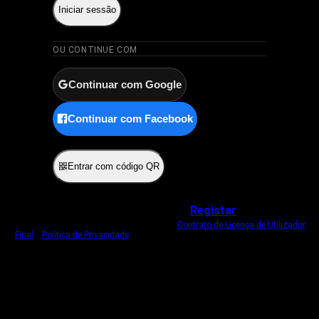
Iniciar sessão
OU CONTINUE COM
Continuar com Google
Continuar com Facebook
ou
Entrar com código QR
Não tem uma conta?
Registar
Ao iniciar sessão, concorda com o nosso
Contrato de Licença de Utilizador
Final
e
Política de Privacidade
.
Usamos um cookie estritamente necessário
para o manter com sessão iniciada.