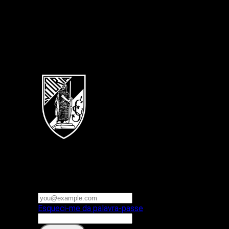
Português
Vitoria SC
E-mail ou nome de utilizador
Palavra-passe
Esqueci-me da palavra-passe