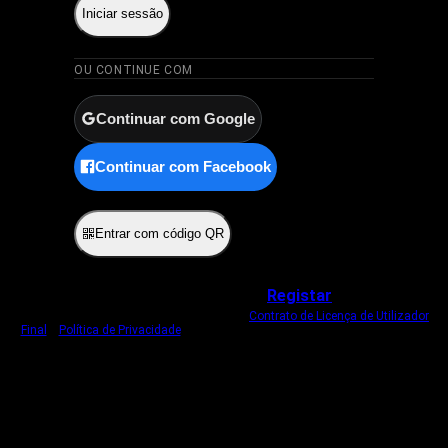
Iniciar sessão
OU CONTINUE COM
Continuar com Google
Continuar com Facebook
ou
Entrar com código QR
Não tem uma conta?
Registar
Ao iniciar sessão, concorda com o nosso
Contrato de Licença de Utilizador
Final
e
Política de Privacidade
.
Usamos um cookie estritamente necessário
para o manter com sessão iniciada.