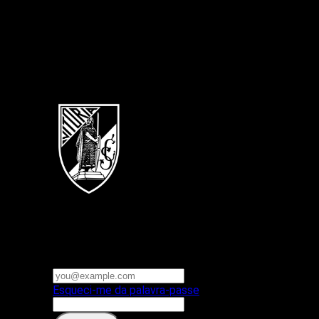
Português
Vitoria SC
E-mail ou nome de utilizador
Palavra-passe
Esqueci-me da palavra-passe