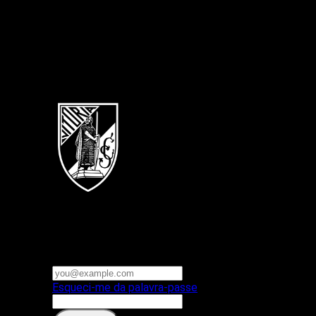
Português
Vitoria SC
E-mail ou nome de utilizador
Palavra-passe
Esqueci-me da palavra-passe