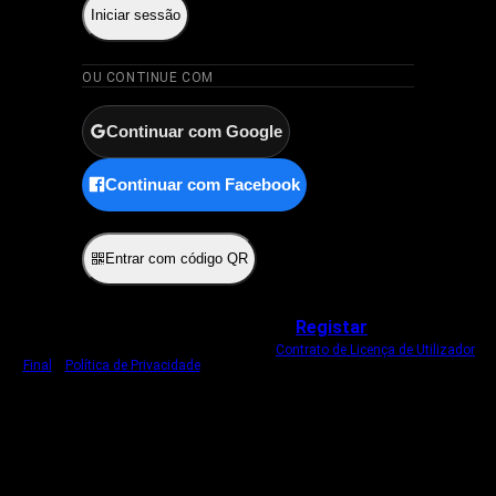
Iniciar sessão
OU CONTINUE COM
Continuar com Google
Continuar com Facebook
ou
Entrar com código QR
Não tem uma conta?
Registar
Ao iniciar sessão, concorda com o nosso
Contrato de Licença de Utilizador
Final
e
Política de Privacidade
.
Usamos um cookie estritamente necessário
para o manter com sessão iniciada.