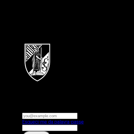
Português
Vitoria SC
E-mail ou nome de utilizador
Palavra-passe
Esqueci-me da palavra-passe