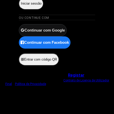
Iniciar sessão
OU CONTINUE COM
Continuar com Google
Continuar com Facebook
ou
Entrar com código QR
Não tem uma conta?
Registar
Ao iniciar sessão, concorda com o nosso
Contrato de Licença de Utilizador
Final
e
Política de Privacidade
.
Usamos um cookie estritamente necessário
para o manter com sessão iniciada.