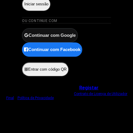
Iniciar sessão
OU CONTINUE COM
Continuar com Google
Continuar com Facebook
ou
Entrar com código QR
Não tem uma conta?
Registar
Ao iniciar sessão, concorda com o nosso
Contrato de Licença de Utilizador
Final
e
Política de Privacidade
.
Usamos um cookie estritamente necessário
para o manter com sessão iniciada.