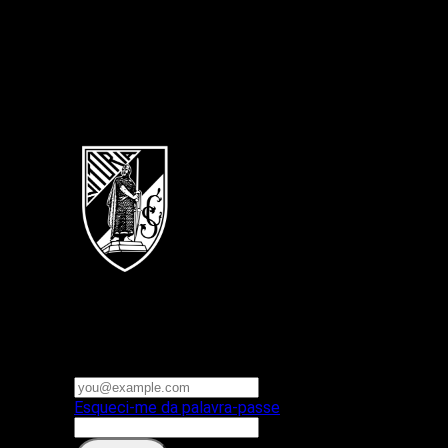
Português
Vitoria SC
E-mail ou nome de utilizador
Palavra-passe
Esqueci-me da palavra-passe