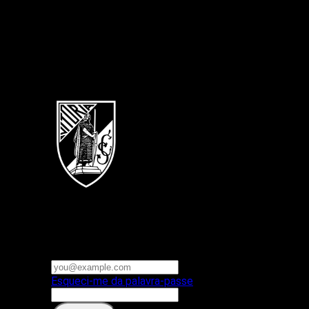
Português
Vitoria SC
E-mail ou nome de utilizador
Palavra-passe
Esqueci-me da palavra-passe