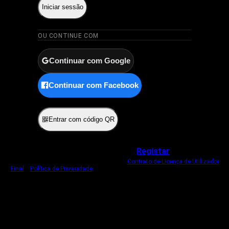
Iniciar sessão
OU CONTINUE COM
Continuar com Google
Continuar com Facebook
ou
Entrar com código QR
Não tem uma conta?
Registar
Ao iniciar sessão, concorda com o nosso
Contrato de Licença de Utilizador
Final
e
Política de Privacidade
.
Usamos um cookie estritamente necessário
para o manter com sessão iniciada.