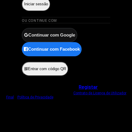
Iniciar sessão
OU CONTINUE COM
Continuar com Google
Continuar com Facebook
ou
Entrar com código QR
Não tem uma conta?
Registar
Ao iniciar sessão, concorda com o nosso
Contrato de Licença de Utilizador
Final
e
Política de Privacidade
.
Usamos um cookie estritamente necessário
para o manter com sessão iniciada.