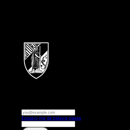
Português
Vitoria SC
E-mail ou nome de utilizador
Palavra-passe
Esqueci-me da palavra-passe