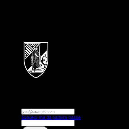
Português
Vitoria SC
E-mail ou nome de utilizador
Palavra-passe
Esqueci-me da palavra-passe