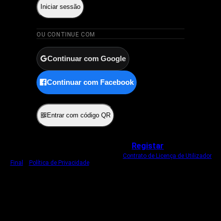
Iniciar sessão
OU CONTINUE COM
Continuar com Google
Continuar com Facebook
ou
Entrar com código QR
Não tem uma conta?
Registar
Ao iniciar sessão, concorda com o nosso
Contrato de Licença de Utilizador
Final
e
Política de Privacidade
.
Usamos um cookie estritamente necessário
para o manter com sessão iniciada.