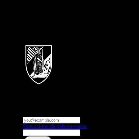
Português
Vitoria SC
E-mail ou nome de utilizador
Palavra-passe
Esqueci-me da palavra-passe