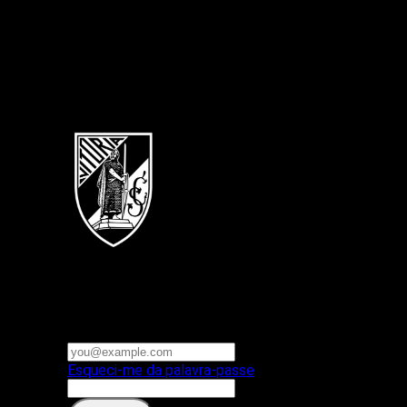
Português
Vitoria SC
E-mail ou nome de utilizador
Palavra-passe
Esqueci-me da palavra-passe