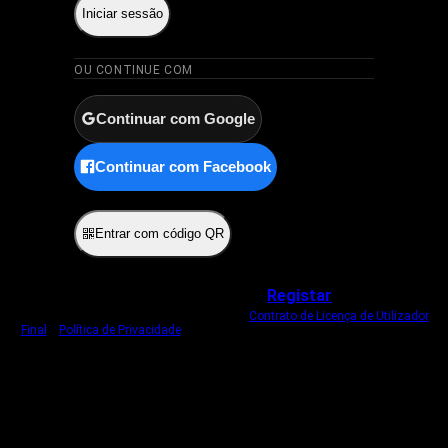
Iniciar sessão
OU CONTINUE COM
Continuar com Google
Continuar com Facebook
ou
Entrar com código QR
Não tem uma conta?
Registar
Ao iniciar sessão, concorda com o nosso
Contrato de Licença de Utilizador
Final
e
Política de Privacidade
.
Usamos um cookie estritamente necessário
para o manter com sessão iniciada.