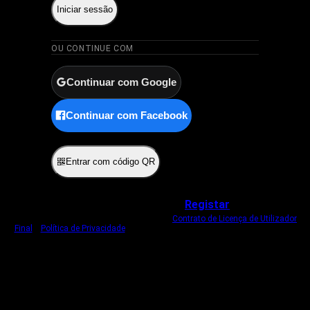
Iniciar sessão
OU CONTINUE COM
Continuar com Google
Continuar com Facebook
ou
Entrar com código QR
Não tem uma conta?
Registar
Ao iniciar sessão, concorda com o nosso
Contrato de Licença de Utilizador
Final
e
Política de Privacidade
.
Usamos um cookie estritamente necessário
para o manter com sessão iniciada.