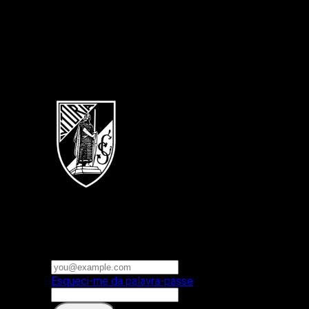
Português
Vitoria SC
E-mail ou nome de utilizador
Palavra-passe
Esqueci-me da palavra-passe