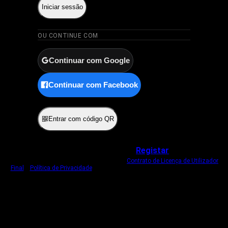
Iniciar sessão
OU CONTINUE COM
Continuar com Google
Continuar com Facebook
ou
Entrar com código QR
Não tem uma conta?
Registar
Ao iniciar sessão, concorda com o nosso
Contrato de Licença de Utilizador
Final
e
Política de Privacidade
.
Usamos um cookie estritamente necessário
para o manter com sessão iniciada.