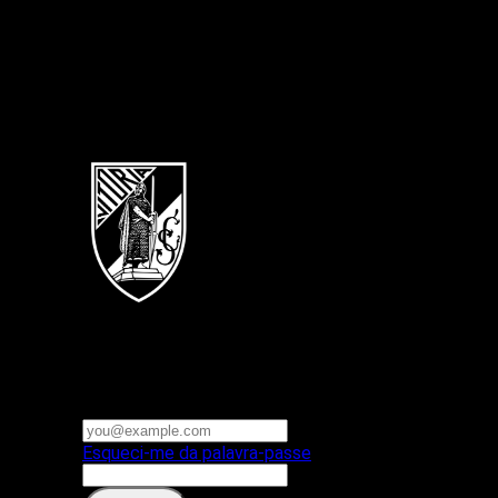
Português
Vitoria SC
E-mail ou nome de utilizador
Palavra-passe
Esqueci-me da palavra-passe