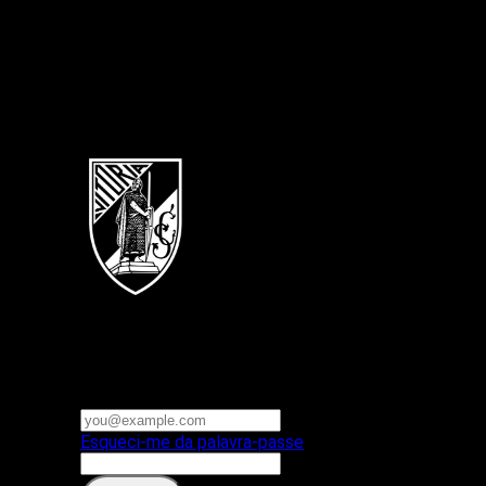
Português
Vitoria SC
E-mail ou nome de utilizador
Palavra-passe
Esqueci-me da palavra-passe