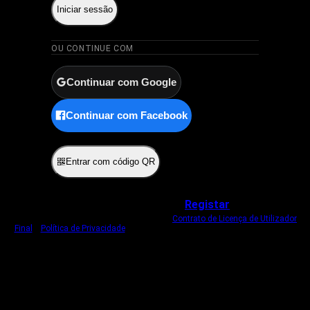
Iniciar sessão
OU CONTINUE COM
Continuar com Google
Continuar com Facebook
ou
Entrar com código QR
Não tem uma conta?
Registar
Ao iniciar sessão, concorda com o nosso
Contrato de Licença de Utilizador
Final
e
Política de Privacidade
.
Usamos um cookie estritamente necessário
para o manter com sessão iniciada.