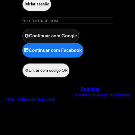
Iniciar sessão
OU CONTINUE COM
Continuar com Google
Continuar com Facebook
ou
Entrar com código QR
Não tem uma conta?
Registar
Ao iniciar sessão, concorda com o nosso
Contrato de Licença de Utilizador
Final
e
Política de Privacidade
.
Usamos um cookie estritamente necessário
para o manter com sessão iniciada.