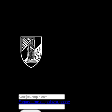
Português
Vitoria SC
E-mail ou nome de utilizador
Palavra-passe
Esqueci-me da palavra-passe