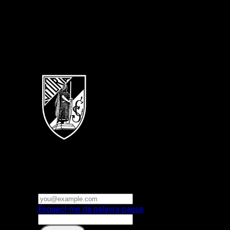
Português
Vitoria SC
E-mail ou nome de utilizador
Palavra-passe
Esqueci-me da palavra-passe