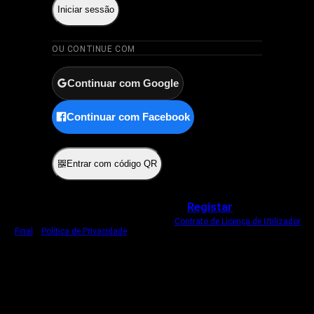
Iniciar sessão
OU CONTINUE COM
Continuar com Google
Continuar com Facebook
ou
Entrar com código QR
Não tem uma conta?
Registar
Ao iniciar sessão, concorda com o nosso
Contrato de Licença de Utilizador
Final
e
Política de Privacidade
.
Usamos um cookie estritamente necessário
para o manter com sessão iniciada.