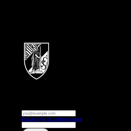
Português
Vitoria SC
E-mail ou nome de utilizador
Palavra-passe
Esqueci-me da palavra-passe