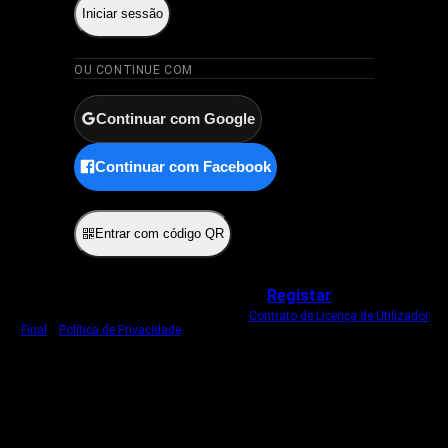
Iniciar sessão
OU CONTINUE COM
Continuar com Google
Continuar com Facebook
ou
Entrar com código QR
Não tem uma conta?
Registar
Ao iniciar sessão, concorda com o nosso
Contrato de Licença de Utilizador
Final
e
Política de Privacidade
.
Usamos um cookie estritamente necessário
para o manter com sessão iniciada.