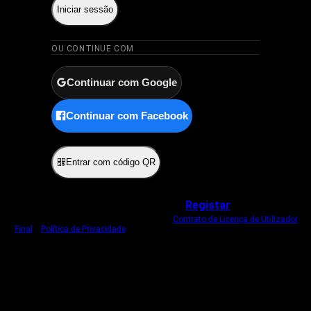
Iniciar sessão
OU CONTINUE COM
Continuar com Google
Continuar com Facebook
ou
Entrar com código QR
Não tem uma conta?
Registar
Ao iniciar sessão, concorda com o nosso
Contrato de Licença de Utilizador
Final
e
Política de Privacidade
.
Usamos um cookie estritamente necessário
para o manter com sessão iniciada.