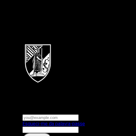
Português
Vitoria SC
E-mail ou nome de utilizador
Palavra-passe
Esqueci-me da palavra-passe