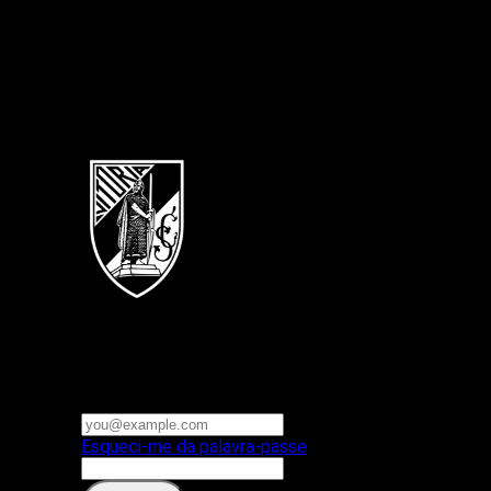
Português
Vitoria SC
E-mail ou nome de utilizador
Palavra-passe
Esqueci-me da palavra-passe