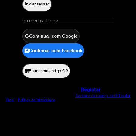
Iniciar sessão
OU CONTINUE COM
Continuar com Google
Continuar com Facebook
ou
Entrar com código QR
Não tem uma conta?
Registar
Ao iniciar sessão, concorda com o nosso
Contrato de Licença de Utilizador
Final
e
Política de Privacidade
.
Usamos um cookie estritamente necessário
para o manter com sessão iniciada.