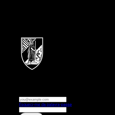
Português
Vitoria SC
E-mail ou nome de utilizador
Palavra-passe
Esqueci-me da palavra-passe