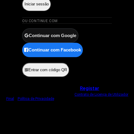
Iniciar sessão
OU CONTINUE COM
Continuar com Google
Continuar com Facebook
ou
Entrar com código QR
Não tem uma conta?
Registar
Ao iniciar sessão, concorda com o nosso
Contrato de Licença de Utilizador
Final
e
Política de Privacidade
.
Usamos um cookie estritamente necessário
para o manter com sessão iniciada.