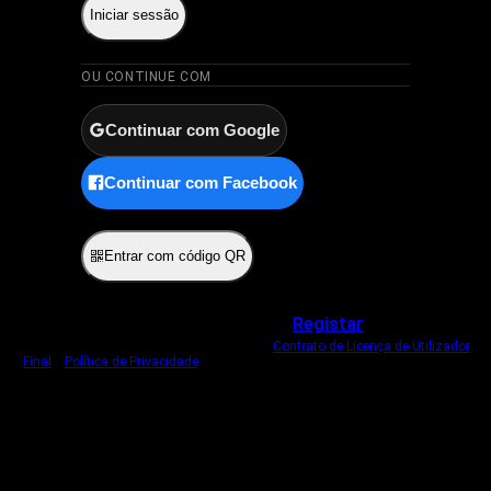
Iniciar sessão
OU CONTINUE COM
Continuar com Google
Continuar com Facebook
ou
Entrar com código QR
Não tem uma conta?
Registar
Ao iniciar sessão, concorda com o nosso
Contrato de Licença de Utilizador
Final
e
Política de Privacidade
.
Usamos um cookie estritamente necessário
para o manter com sessão iniciada.