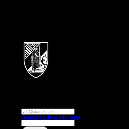
Português
Vitoria SC
E-mail ou nome de utilizador
Palavra-passe
Esqueci-me da palavra-passe