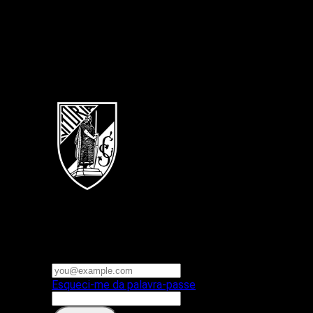
Português
Vitoria SC
E-mail ou nome de utilizador
Palavra-passe
Esqueci-me da palavra-passe