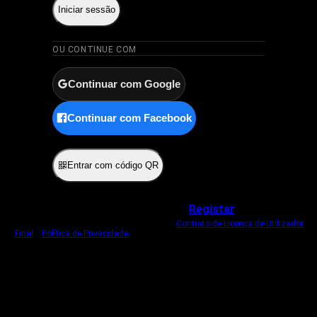
Iniciar sessão
OU CONTINUE COM
Continuar com Google
Continuar com Facebook
ou
Entrar com código QR
Não tem uma conta?
Registar
Ao iniciar sessão, concorda com o nosso
Contrato de Licença de Utilizador
Final
e
Política de Privacidade
.
Usamos um cookie estritamente necessário
para o manter com sessão iniciada.