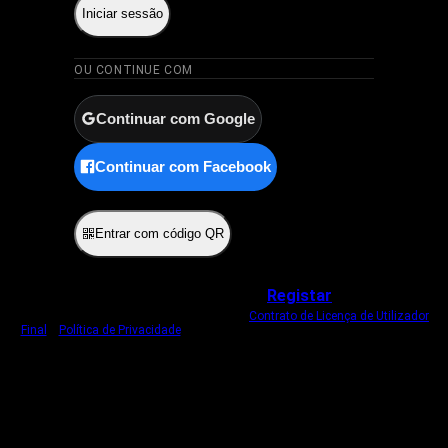
Iniciar sessão
OU CONTINUE COM
Continuar com Google
Continuar com Facebook
ou
Entrar com código QR
Não tem uma conta?
Registar
Ao iniciar sessão, concorda com o nosso
Contrato de Licença de Utilizador
Final
e
Política de Privacidade
.
Usamos um cookie estritamente necessário
para o manter com sessão iniciada.