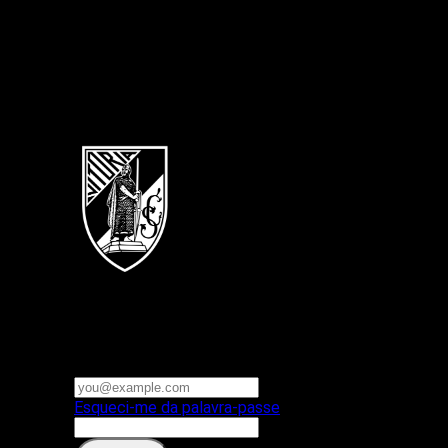
Português
Vitoria SC
E-mail ou nome de utilizador
Palavra-passe
Esqueci-me da palavra-passe