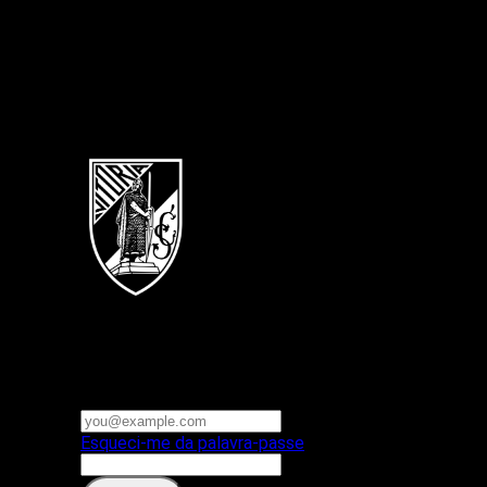
Português
Vitoria SC
E-mail ou nome de utilizador
Palavra-passe
Esqueci-me da palavra-passe