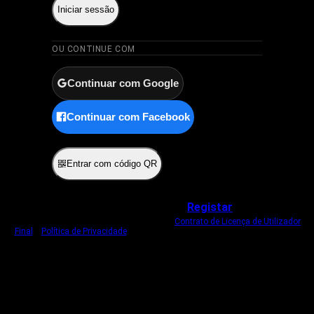
Iniciar sessão
OU CONTINUE COM
Continuar com Google
Continuar com Facebook
ou
Entrar com código QR
Não tem uma conta?
Registar
Ao iniciar sessão, concorda com o nosso
Contrato de Licença de Utilizador
Final
e
Política de Privacidade
.
Usamos um cookie estritamente necessário
para o manter com sessão iniciada.