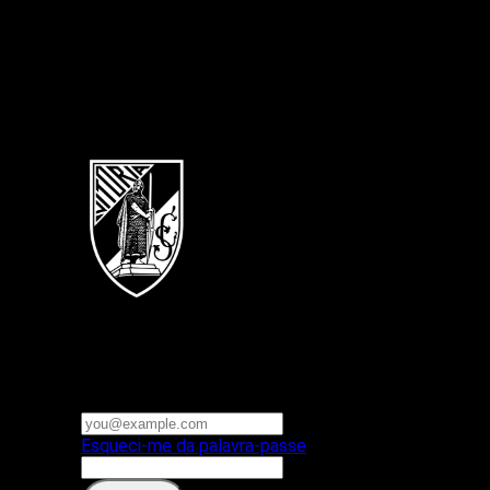
Português
Vitoria SC
E-mail ou nome de utilizador
Palavra-passe
Esqueci-me da palavra-passe