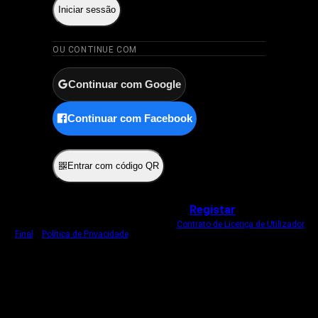
Iniciar sessão
OU CONTINUE COM
Continuar com Google
Continuar com Facebook
ou
Entrar com código QR
Não tem uma conta?
Registar
Ao iniciar sessão, concorda com o nosso
Contrato de Licença de Utilizador
Final
e
Política de Privacidade
.
Usamos um cookie estritamente necessário
para o manter com sessão iniciada.