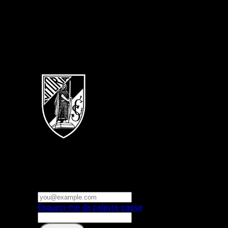
Português
Vitoria SC
E-mail ou nome de utilizador
Palavra-passe
Esqueci-me da palavra-passe