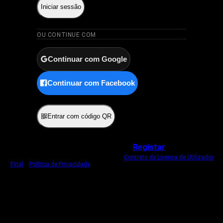
Iniciar sessão
OU CONTINUE COM
Continuar com Google
Continuar com Facebook
ou
Entrar com código QR
Não tem uma conta?
Registar
Ao iniciar sessão, concorda com o nosso
Contrato de Licença de Utilizador
Final
e
Política de Privacidade
.
Usamos um cookie estritamente necessário
para o manter com sessão iniciada.