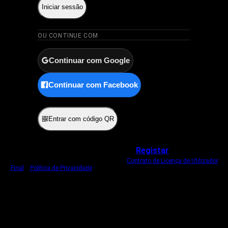
Iniciar sessão
OU CONTINUE COM
Continuar com Google
Continuar com Facebook
ou
Entrar com código QR
Não tem uma conta?
Registar
Ao iniciar sessão, concorda com o nosso
Contrato de Licença de Utilizador
Final
e
Política de Privacidade
.
Usamos um cookie estritamente necessário
para o manter com sessão iniciada.