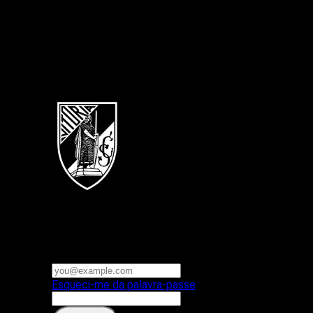
Português
Vitoria SC
E-mail ou nome de utilizador
Palavra-passe
Esqueci-me da palavra-passe